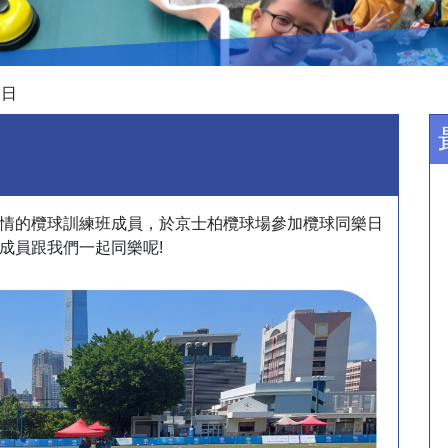
樂日
情的欖球訓練班成員，於京士柏欖球場參加欖球同樂日
成員跟我們一起同樂呢!