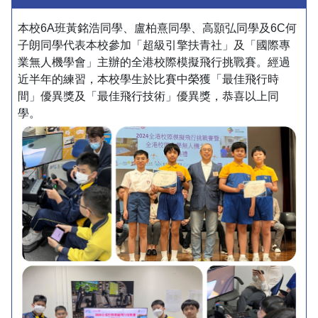
本校6A班黃銘浩同學、盧柏熹同學、高顥弘同學及6C何
子朗同學代表本校參加「超級引擎扶青社」及「國際專
業無人機學會」主辦的全港校際模擬飛行挑戰賽。經過
近半年的練習，本校學生於比賽中榮獲「最佳飛行時
間」優異獎及「最佳飛行技術」優異獎，恭喜以上同
學。