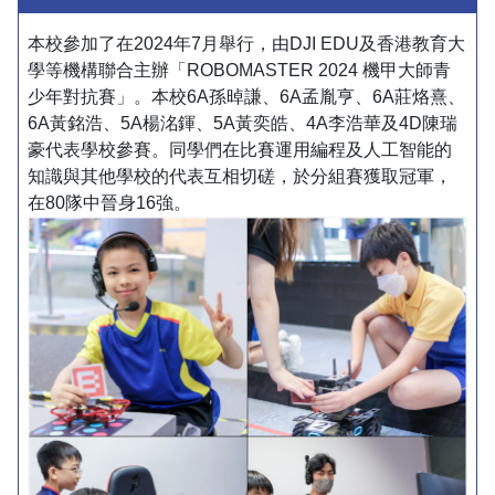
本校參加了在2024年7月舉行，由DJI EDU及香港教育大
學等機構聯合主辦「ROBOMASTER 2024 機甲大師青
少年對抗賽」。本校6A孫晫謙、6A孟胤亨、6A莊烙熹、
6A黃銘浩、5A楊洺鍕、5A黃奕皓、4A李浩華及4D陳瑞
豪代表學校參賽。同學們在比賽運用編程及人工智能的
知識與其他學校的代表互相切磋，於分組賽獲取冠軍，
在80隊中晉身16強。