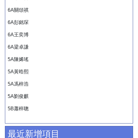
6A關頌祺
6A彭銘琛
6A王奕博
6A梁卓謙
5A陳㛓瑤
5A黃晧熙
5A馮梓浩
5A劉俊麒
5B蕭梓聰
最近新增項目