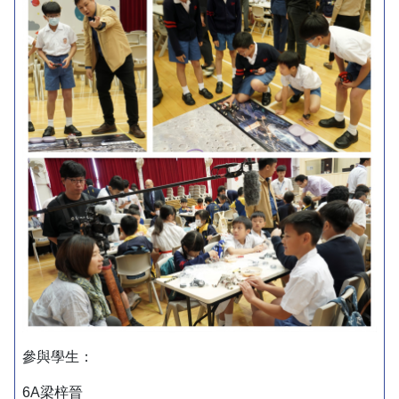
參與學生：
6A梁梓晉