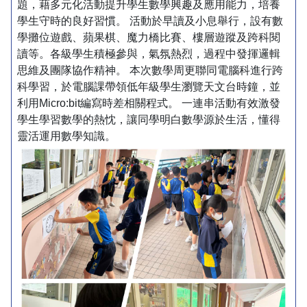
題，藉多元化活動提升學生數學興趣及應用能力，培養
學生守時的良好習慣。 活動於早讀及小息舉行，設有數
學攤位遊戲、蘋果棋、魔力橋比賽、樓層遊蹤及跨科閱
讀等。各級學生積極參與，氣氛熱烈，過程中發揮邏輯
思維及團隊協作精神。 本次數學周更聯同電腦科進行跨
科學習，於電腦課帶領低年級學生瀏覽天文台時鐘，並
利用Micro:bit編寫時差相關程式。 一連串活動有效激發
學生學習數學的熱忱，讓同學明白數學源於生活，懂得
靈活運用數學知識。