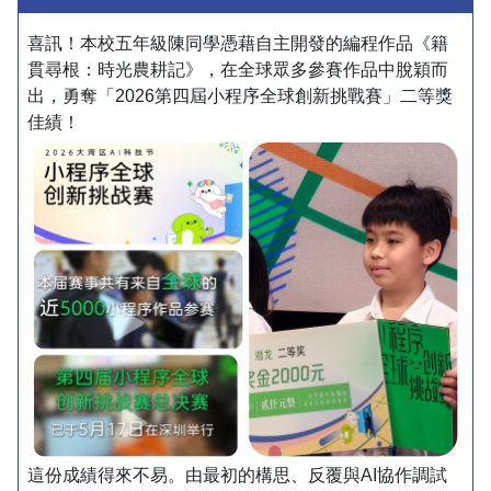
喜訊！本校五年級陳同學憑藉自主開發的編程作品《籍
貫尋根：時光農耕記》，在全球眾多參賽作品中脫穎而
出，勇奪「2026第四屆小程序全球創新挑戰賽」二等獎
佳績！
這份成績得來不易。由最初的構思、反覆與AI協作調試