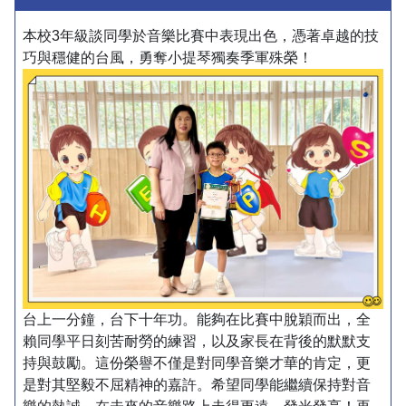
本校3年級談同學於音樂比賽中表現出色，憑著卓越的技
巧與穩健的台風，勇奪小提琴獨奏季軍殊榮！
台上一分鐘，台下十年功。能夠在比賽中脫穎而出，全
賴同學平日刻苦耐勞的練習，以及家長在背後的默默支
持與鼓勵。這份榮譽不僅是對同學音樂才華的肯定，更
是對其堅毅不屈精神的嘉許。希望同學能繼續保持對音