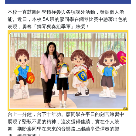
本校一直鼓勵同學積極參與各項課外活動，發掘個人潛
能。近日，本校 5A 班的廖同學在鋼琴比賽中憑著出色的
表現，勇奪「鋼琴獨奏組季軍」殊榮！
台上一分鐘，台下十年功。廖同學在平日的刻苦練習中
展現了堅毅不屈的精神，這次獲得佳績，實在令人鼓
舞。期盼廖同學在未來的音樂路上繼續享受彈奏的樂