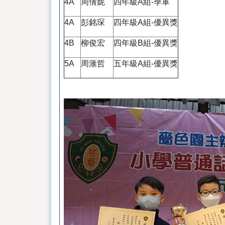
4A
周倩妮
四年級A組-季軍
4A
彭銘琛
四年級A組-優異獎
4B
柳俊宏
四年級B組-優異獎
5A
周滙哲
五年級A組-優異獎