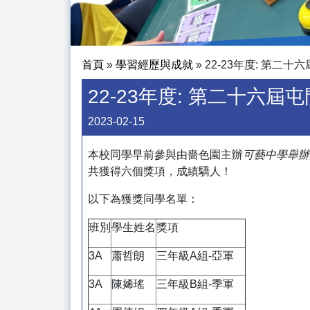
首頁
»
學習經歷與成就
»
22-23年度: 第二
22-23年度: 第二十六
2023-02-15
本校同學早前參與由嗇色園主辦
可藝中
學舉辦
共獲得六個獎項，成績驕人！
以下為獲獎同學名單：
班別
學生姓名
獎項
3A
蕭哲朗
三年級A組-亞軍
3A
陳㛓瑤
三年級B組-季軍