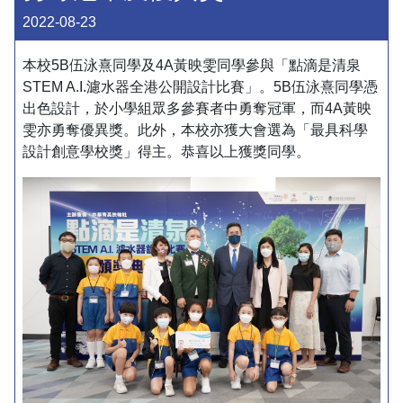
2022-08-23
本校5B伍泳熹同學及4A黃映雯同學參與「點滴是清泉
STEM A.I.濾水器全港公開設計比賽」。5B伍泳熹同學憑
出色設計，於小學組眾多參賽者中勇奪冠軍，而4A黃映
雯亦勇奪優異獎。此外，本校亦獲大會選為「最具科學
設計創意學校獎」得主。恭喜以上獲獎同學。