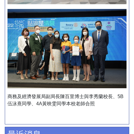
商務及經濟發展局副局長陳百里博士與李秀蘭校長、5B
伍泳熹同學、4A黃映雯同學本校老師合照