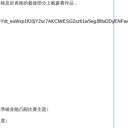
表格及於表格的最後部分上載參賽作品，
pQLSeYdt_eaWzp1fO3jY2sc7AKCMrESG2sz61w5egJBfaDDyENFw/
息準確並能凸顯比賽主題）
合度）