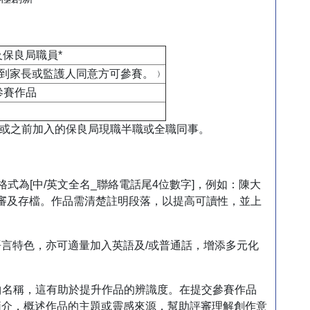
保良局職員*
須得到家長或監護人同意方可參賽。﹚
參賽作品
月1 日或之前加入的保良局現職半職或全職同事。
名格式為[中/英文全名_聯絡電話尾4位數字]，例如：陳大
於評審及存檔。作品需清楚註明段落，以提高可讀性，並上
語言特色，亦可適量加入英語及/或普通話，增添多元化
曲名稱，這有助於提升作品的辨識度。在提交參賽作品
文簡介，概述作品的主題或靈感來源，幫助評審理解創作意