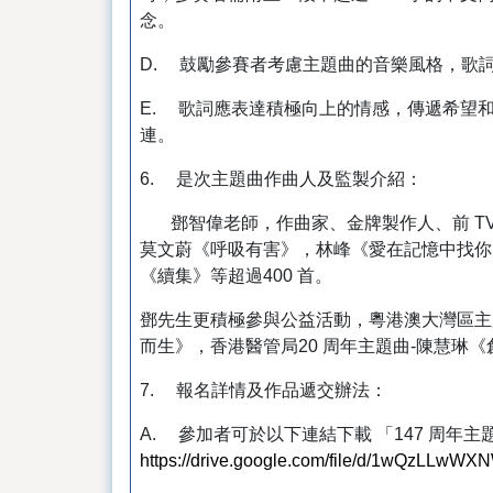
念。
D. 鼓勵參賽者考慮主題曲的音樂風格，歌
E. 歌詞應表達積極向上的情感，傳遞希望
連。
6. 是次主題曲作曲人及監製介紹：
鄧智偉老師，作曲家、金牌製作人、前 TV
莫文蔚《呼吸有害》，林峰《愛在記憶中找你
《續集》等超過400 首。
鄧先生更積極參與公益活動，粵港澳大灣區主
而生》，香港醫管局20 周年主題曲-陳慧琳
7. 報名詳情及作品遞交辦法：
A. 參加者可於以下連結下載 「147 周年主題
https://drive.google.com/file/d/1wQzLL