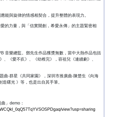
詞應能與旋律的情感相契合，提升整體的表現力。
和愛的力量，與「信實開創，希愛永傳」的主題緊密相
B 音樂總監。鄧先生作品獲獎無數，當中大熱作品包括
》、《愛不疚》、《幼稚完》，容祖兒《連續劇》、
題曲-群星《共同家園》，深圳市推廣曲-陳楚生《向海
《創造曙光 》等，也是出自其手筆。
曲」demo：
wWXNWCQkI_0qQ57TqYVSOSPDgaq/view?usp=sharing