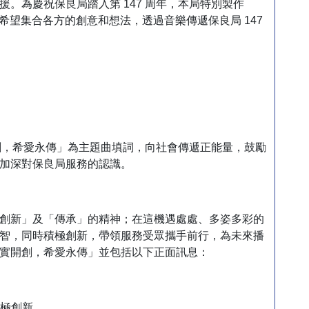
。為慶祝保良局踏入第 147 周年，本局特別製作
，希望集合各方的創意和想法，透過音樂傳遞保良局 147
開創，希愛永傳」為主題曲填詞，向社會傳遞正能量，鼓勵
加深對保良局服務的認識。
創新」及「傳承」的精神；在這機遇處處、多姿多彩的
智，同時積極創新，帶領服務受眾攜手前行，為未來播
實開創，希愛永傳」並包括以下正面訊息：
極創新