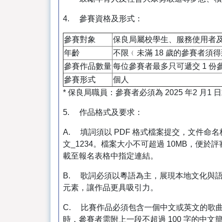
4. 參賽資格及形式：
參賽對象
保良局屬校學生、服務使用者及
年齡
不限﹙未滿 18 歲的參賽者
參賽作品數量
每位參賽者最多只可遞交 1 份
參賽形式
個人
* 保良局職員：參賽者必須為 2025 年2 
5. 作品格式及要求：
A. 填詞須以 PDF 格式檔案提交，文件命
文_1234。檔案大小不可超過 10MB，便
載至報名表格中指定連結。
B. 歌詞必須以粵語為主，展現本地文化與
元素，讓作品更具吸引力。
C. 比賽作品必須包含一個中文或英文的歌
時，參賽者需附上一段不超過 100 字的中